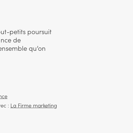
t-petits poursuit
tance de
t ensemble qu’on
ance
vec :
La Firme marketing