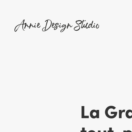
La Gr
tout-p