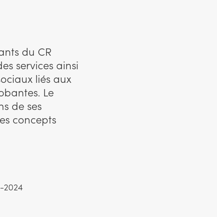
tants du CR
es services ainsi
ociaux liés aux
obantes. Le
ns de ses
des concepts
3-2024