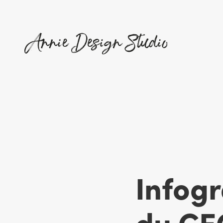
Infogr
du CE